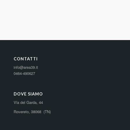
CONTATTI
info@area39.it
0464-490627
DOVE SIAMO
Via del Garda, 44
Rovereto, 38068 (TN)