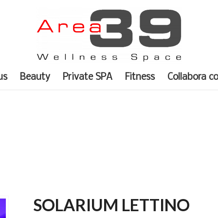
us
Beauty
Private SPA
Fitness
Collabora c
SOLARIUM LETTINO