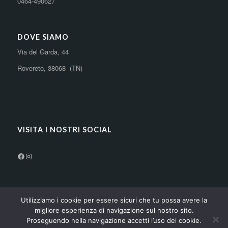
0464-490627
DOVE SIAMO
Via del Garda, 44
Rovereto, 38068 (TN)
VISITA I NOSTRI SOCIAL
Utilizziamo i cookie per essere sicuri che tu possa avere la
1
migliore esperienza di navigazione sul nostro sito.
Copyright - Area39 Wellness Space - IMSACTIVE SAS di Caldonazzi Alice &
Proseguendo nella navigazione accetti l’uso dei cookie.
C. - P.I. C.F. 02796460224 imsactive@legalmail.it