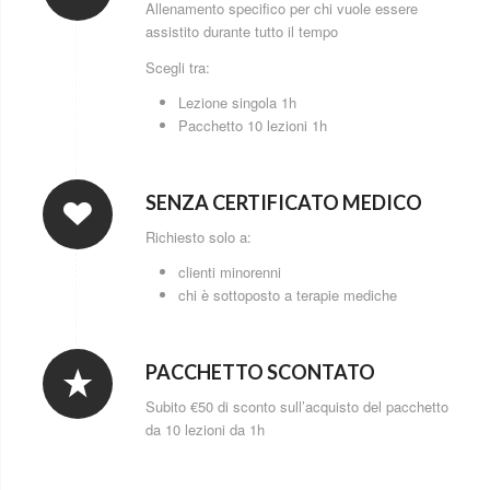
Allenamento specifico per chi vuole essere
assistito durante tutto il tempo
Scegli tra:
Lezione singola 1h
Pacchetto 10 lezioni 1h
SENZA CERTIFICATO MEDICO
Richiesto solo a:
clienti minorenni
chi è sottoposto a terapie mediche
PACCHETTO SCONTATO
Subito €50 di sconto sull’acquisto del pacchetto
da 10 lezioni da 1h