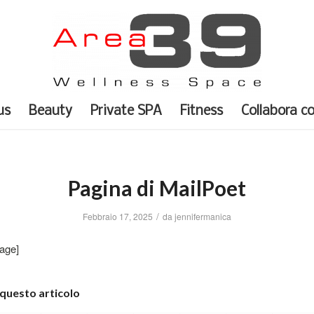
us
Beauty
Private SPA
Fitness
Collabora c
Pagina di MailPoet
/
Febbraio 17, 2025
da
jennifermanica
age]
 questo articolo