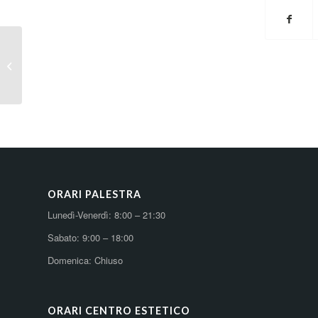
Pagina di MailPoet
ORARI PALESTRA
Lunedì-Venerdì: 8:00 – 21:30
Sabato: 9:00 – 18:00
Domenica: Chiuso
ORARI CENTRO ESTETICO