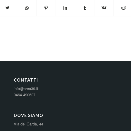
CONTATTI
info@area39.it
0464-490627
DOVE SIAMO
Via del Garda, 44